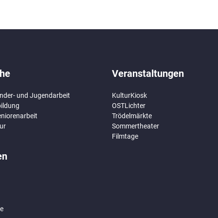
che
Veranstaltungen
inder- und Jugendarbeit
KulturKiosk
bildung
OSTLichter
niorenarbeit
Trödelmärkte
ur
Sommertheater
Filmtage
en
ie