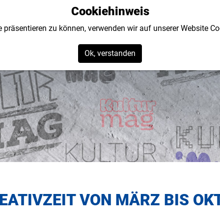
Cookiehinweis
 präsentieren zu können, verwenden wir auf unserer Website Co
Ok, verstanden
aus
Soziokultur
Kinder, Jugend, Famili
REATIVZEIT VON MÄRZ BIS O